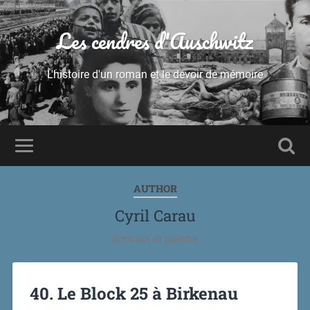
Les cendres d'Auschwitz
L'histoire d'un roman et le devoir de mémoire
AUTHOR
Cyril Carau
écrivain et peintre
40. Le Block 25 à Birkenau