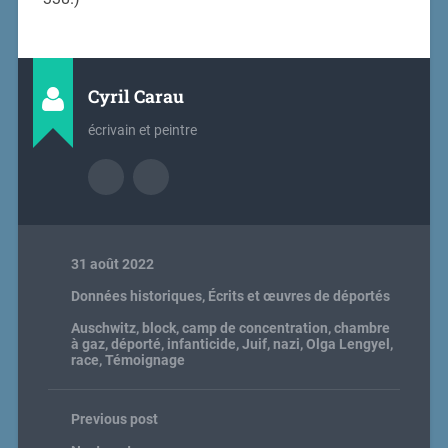
Cyril Carau
écrivain et peintre
31 août 2022
Données historiques
,
Écrits et œuvres de déportés
Auschwitz
,
block
,
camp de concentration
,
chambre
à gaz
,
déporté
,
infanticide
,
Juif
,
nazi
,
Olga Lengyel
,
race
,
Témoignage
Previous post