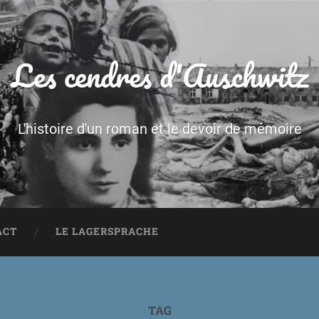
Les cendres d'Auschwitz
L'histoire d'un roman et le devoir de mémoire
ACT
LE LAGERSPRACHE
TAG