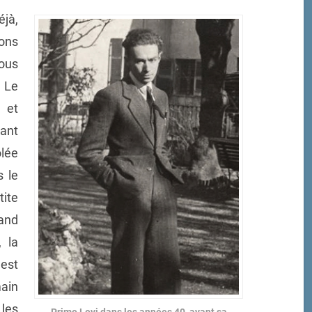
éjà,
ons
ous
 Le
 et
tant
lée
 le
tite
uand
 la
est
ain
les