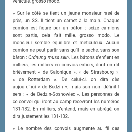
véhicule, grosso modo.
» Sur le côté se tient un jeune monsieur rasé de
près, un SS. Il tient un carnet à la main. Chaque
camion est figuré par un bâton : seize camions
sont partis, cela fait mille, grosso modo. Le
monsieur semble équilibré et méticuleux. Aucun
camion ne peut partir sans qu’il le sache, sans son
bâton :
Ordnung muss sein.
Les bâtons s’enflent en
milliers, les milliers en convois entiers, dont on dit
brièvement « de Salonique », « de Strasbourg »,
« de Rotterdam ». De celui-ci, on dira dès
aujourd’hui « de Bedzin », mais son nom définitif
sera : « de Bedzin-Sosnowiec ». Les personnes de
ce convoi qui iront au camp recevront les numéros
131-132. En milliers, s’entend, mais en abrégé, on
dira justement les 131-132.
» Le nombre des convois augmente au fil des