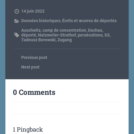
14 juin 2022
Données historiques
,
Écrits et œuvres de déportés
Auschwitz
,
camp de concentration
,
Dachau
,
déporté
,
Natzweiler-Struthof
,
persécutions
,
SS
,
Tadeusz Borowski
,
Zugang
Previous post
Next post
0 Comments
1 Pingback