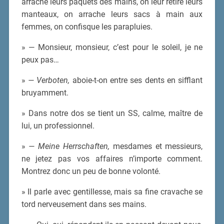
arrache leurs paquets des mains, on leur retire leurs
manteaux, on arrache leurs sacs à main aux
femmes, on confisque les parapluies.
» — Monsieur, monsieur, c’est pour le soleil, je ne
peux pas…
»
— Verboten,
aboie-t-on entre ses dents en sifflant
bruyamment.
» Dans notre dos se tient un SS, calme, maître de
lui, un professionnel.
»
— Meine Herrschaften,
mesdames et messieurs,
ne jetez pas vos affaires n’importe comment.
Montrez donc un peu de bonne volonté.
» Il parle avec gentillesse, mais sa fine cravache se
tord nerveusement dans ses mains.