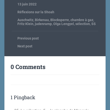
13 juin 2022
Réflexions sur la Shoah
Auschwitz
,
Birkenau
,
Blocksperre
,
chambre à gaz
,
Fritz Klein
,
judenramp
,
Olga Lengyel
,
sélection
,
SS
Previous post
Next post
0 Comments
1 Pingback