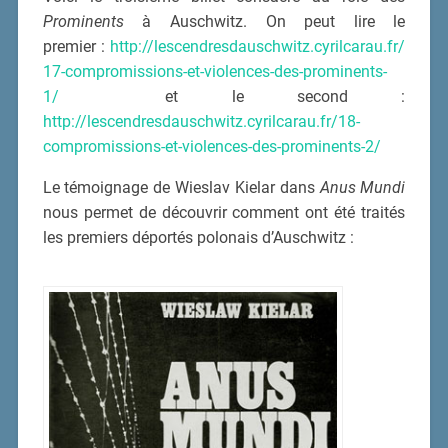
Prominents
à Auschwitz. On peut lire le
premier :
http://lescendresdauschwitz.cyrilcarau.fr/
17-compromissions-et-violences-des-prominents-
1/
et le second :
http://lescendresdauschwitz.cyrilcarau.fr/18-
compromissions-et-violences-des-prominents-2/
Le témoignage de Wieslav Kielar dans
Anus Mundi
nous permet de découvrir comment ont été traités
les premiers déportés polonais d’Auschwitz :