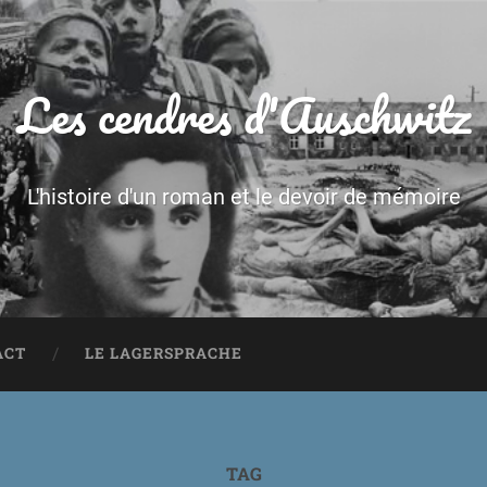
Les cendres d'Auschwitz
L'histoire d'un roman et le devoir de mémoire
ACT
LE LAGERSPRACHE
TAG