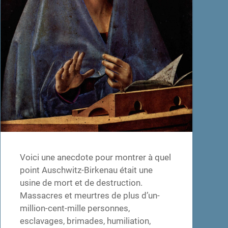
Voici une anecdote pour montrer à quel
point Auschwitz-Birkenau était une
usine de mort et de destruction.
Massacres et meurtres de plus d’un-
million-cent-mille personnes,
esclavages, brimades, humiliation,