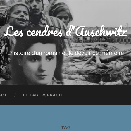
Les cendres d'Auschwitz
L'histoire d'un roman et le devoir de mémoire
ACT
LE LAGERSPRACHE
TAG