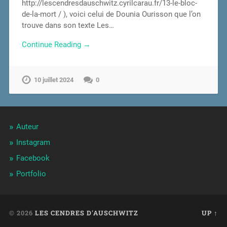
http://lescendresdauschwitz.cyrilcarau.fr/13-le-bloc-
de-la-mort / ), voici celui de Dounia Ourisson que l’on
trouve dans son texte Les…
Continue Reading →
10 juillet 2024
0
Auteur
Instagram
Facebook
Portfolio
© 2026
LES CENDRES D'AUSCHWITZ
UP ↑