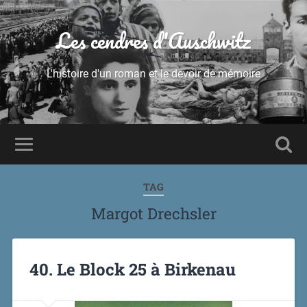
Les cendres d'Auschwitz
L'histoire d'un roman et le devoir de mémoire
TAG
Margot Drechsler
40. Le Block 25 à Birkenau