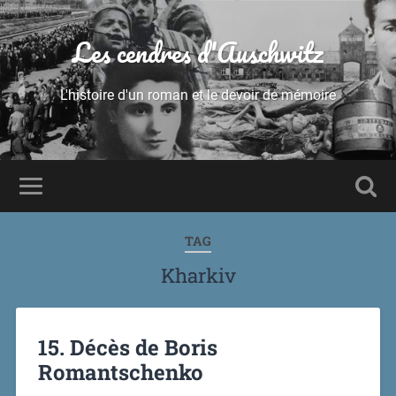
Les cendres d'Auschwitz
L'histoire d'un roman et le devoir de mémoire
TAG
Kharkiv
15. Décès de Boris
Romantschenko