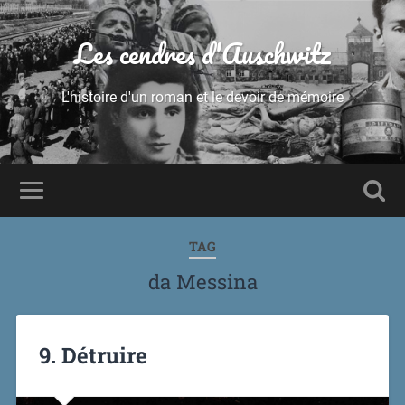
Les cendres d'Auschwitz
L'histoire d'un roman et le devoir de mémoire
TAG
da Messina
9. Détruire