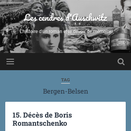
Les cendres d'Auschwitz
L'histoire d'un roman et le devoir de mémoire
TAG
Bergen-Belsen
15. Décès de Boris
Romantschenko