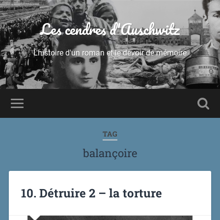
Les cendres d'Auschwitz
L'histoire d'un roman et le devoir de mémoire
TAG
balançoire
10. Détruire 2 – la torture