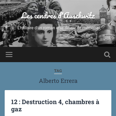
Les cendres d'Auschwitz
L'histoire d'un roman et le devoir de mémoire
TAG
Alberto Errera
12 : Destruction 4, chambres à
gaz